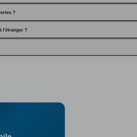
vertes ?
 l'étranger ?
bile