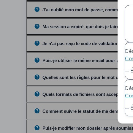
J'ai oublié mon mot de passe, comment le réi
Ma session a expiré, que dois-je faire ?
Je n'ai pas reçu le code de validation par e-
Dés
Co
Puis-je utiliser le même e-mail pour plusieu
— É
Quelles sont les règles pour le mot de pass
Dés
Quels formats de fichiers sont acceptés po
Co
— É
Comment suivre le statut de ma demande ?
Puis-je modifier mon dossier après soumis