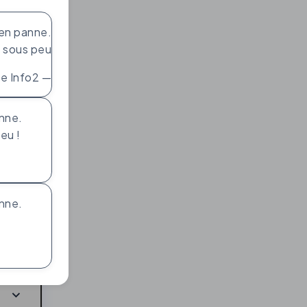
 en panne.
 sous peu !
— Équipe Info2
anne.
eu !
anne.