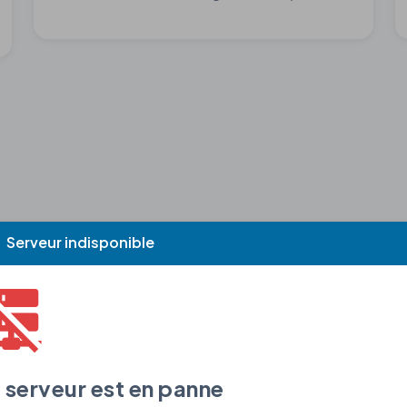
Questions fréquentes
Serveur indisponible
Trouvez rapidement les réponses à vos questions
e
Connexion
Demande
Services
 serveur est en panne
'arrive pas à me connecter.