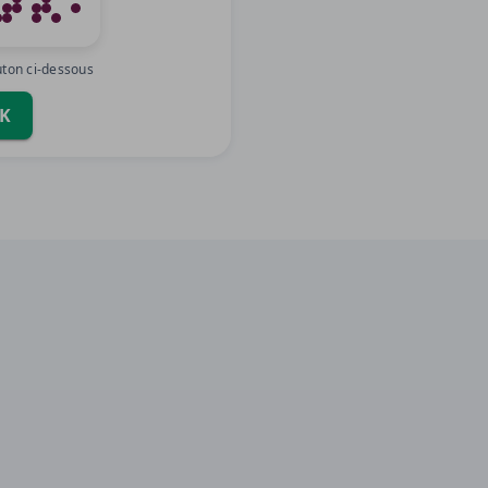
uton ci-dessous
PK