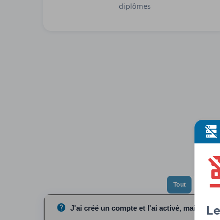
diplômes
Tout
Compt
Le
J'ai créé un compte et l'ai activé, mais je n